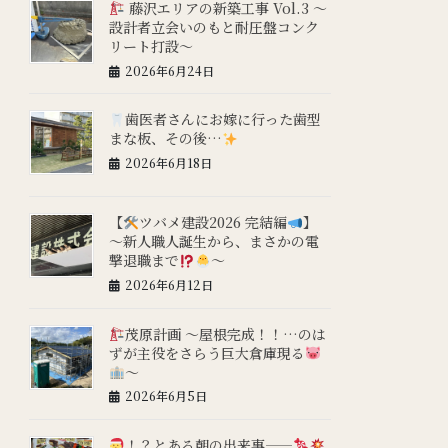
藤沢エリアの新築工事 Vol.3 ～
設計者立会いのもと耐圧盤コンク
リート打設～
2026年6月24日
歯医者さんにお嫁に行った歯型
まな板、その後…
2026年6月18日
【
ツバメ建設2026 完結編
】
～新人職人誕生から、まさかの電
撃退職まで
～
2026年6月12日
茂原計画 ～屋根完成！！…のは
ずが主役をさらう巨大倉庫現る
～
2026年6月5日
！？とある朝の出来事——