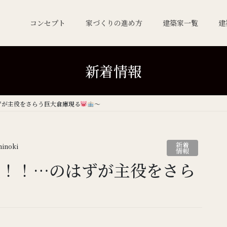
コンセプト
家づくりの進め方
建築家一覧
建
新着情報
ずが主役をさらう巨大倉庫現る
～
新着
hinoki
情報
成！！…のはずが主役をさら