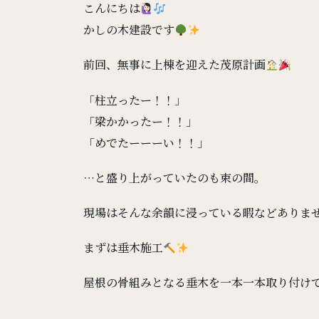
こんにちは
かしの木建設です
前回、無事に上棟を迎えた茂原計画
「柱立ったー！！」
「梁かかったー！！」
「めでたーーーい！！」
…と盛り上がっていたのも束の間。
現場はそんな余韻に浸っている暇などありま
まずは垂木施工
屋根の骨組みとなる垂木を一本一本取り付け