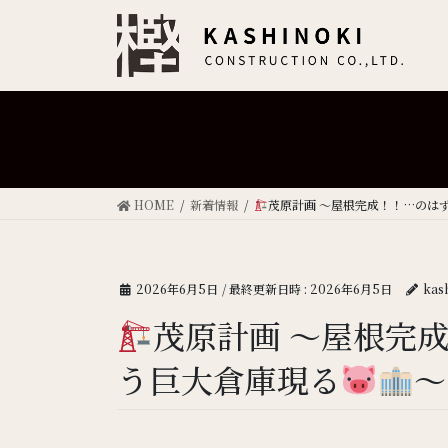
HOME
新着情報
茂原計画 ～屋根完成！！…のは
2026年6月5日
/ 最終更新日時 :
2026年6月5日
kas
茂原計画 ～屋根完
う巨大倉庫現る
～