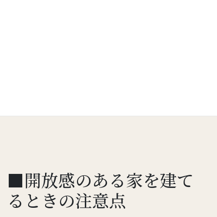
レイアウトと外構の工夫で視線をカットし、大きな窓で温泉宿の
ような開放感のある浴室に。大きな引き違い窓から坪庭に出るこ
ともでき、オープンにすれば露天風呂気分も味わえますね。一日の
疲れを癒すお風呂好きの方は、ぜひマネしてみたいアイデアです。
【事例詳細】⇒Y様邸（設計：赤桐雅子・西田雄一建築設計事務
所）
■開放感のある家を建て
るときの注意点