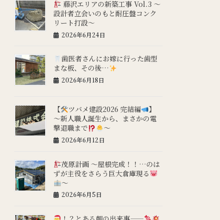
藤沢エリアの新築工事 Vol.3 ～
設計者立会いのもと耐圧盤コンク
リート打設～
2026年6月24日
歯医者さんにお嫁に行った歯型
まな板、その後…
2026年6月18日
【
ツバメ建設2026 完結編
】
～新人職人誕生から、まさかの電
撃退職まで
～
2026年6月12日
茂原計画 ～屋根完成！！…のは
ずが主役をさらう巨大倉庫現る
～
2026年6月5日
！？とある朝の出来事——