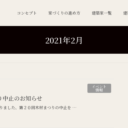
コンセプト
家づくりの進め方
建築家一覧
建
2021年2月
イベント
情報
り中止のお知らせ
りました、第２０回木材まつりの中止を …