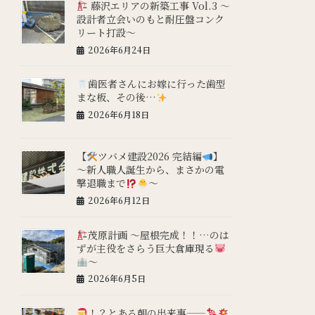
藤沢エリアの新築工事 Vol.3 ～
設計者立会いのもと耐圧盤コンク
リート打設～
2026年6月24日
歯医者さんにお嫁に行った歯型
まな板、その後…
2026年6月18日
【
ツバメ建設2026 完結編
】
～新人職人誕生から、まさかの電
撃退職まで
～
2026年6月12日
茂原計画 ～屋根完成！！…のは
ずが主役をさらう巨大倉庫現る
～
2026年6月5日
！？とある朝の出来事——