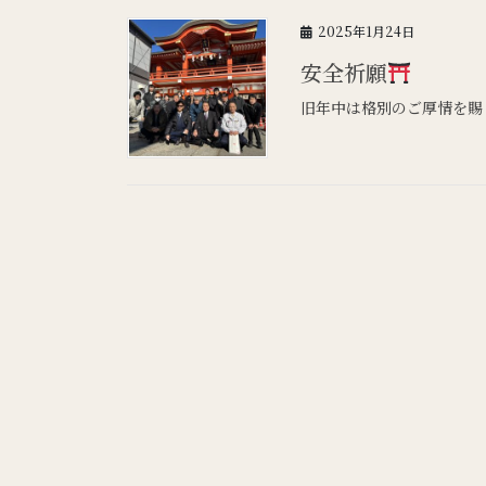
2025年1月24日
安全祈願
旧年中は格別のご厚情を賜